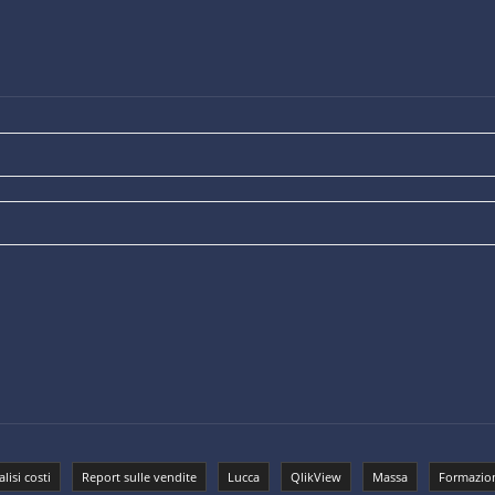
lisi costi
Report sulle vendite
Lucca
QlikView
Massa
Formazion