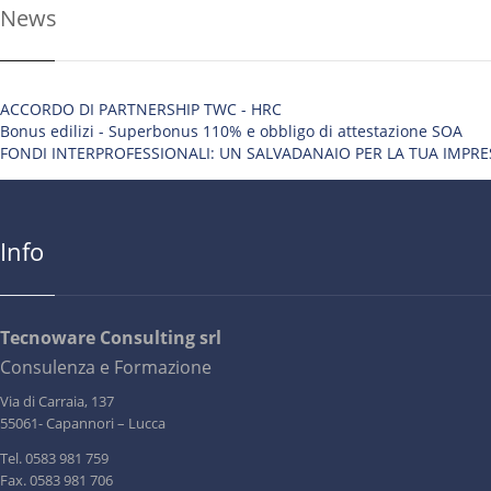
News
ACCORDO DI PARTNERSHIP TWC - HRC
Bonus edilizi - Superbonus 110% e obbligo di attestazione SOA
FONDI INTERPROFESSIONALI: UN SALVADANAIO PER LA TUA IMPRE
Info
Tecnoware Consulting srl
Consulenza e Formazione
Via di Carraia, 137
55061- Capannori – Lucca
Tel. 0583 981 759
Fax. 0583 981 706