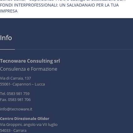
FONDI INTERPROFESSIONALI: UN SALVADANAIO PER LA TUA
IMPRESA
Info
Tecnoware Consulting srl
Consulenza e Formazione
Via di Carraia, 137
55061- Capannori – Lucca
Tel. 0583 981 759
Fax. 0583 981 706
info@tecnoware.it
Centro Direzionale Olidor
Via Groppini, angolo via VII luglio
54033 - Carrara