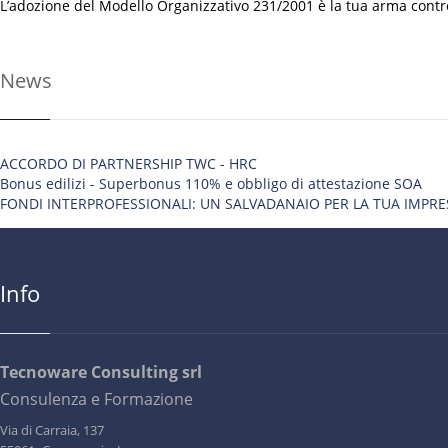
L’adozione del Modello Organizzativo 231/2001 è la tua arma contro 
News
ACCORDO DI PARTNERSHIP TWC - HRC
Bonus edilizi - Superbonus 110% e obbligo di attestazione SOA
FONDI INTERPROFESSIONALI: UN SALVADANAIO PER LA TUA IMPRE
Info
Tecnoware Consulting srl
Consulenza e Formazione
Via di Carraia, 137