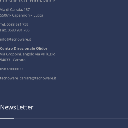
Consulenza e Formazione
Via di Carraia, 137
55061- Capannori – Lucca
Tel. 0583 981 759
Fax. 0583 981 706
info@tecnoware.it
Centro Direzionale Olidor
Via Groppini, angolo via VII luglio
54033 - Carrara
0583-1808833
tecnoware_carrara@tecnoware.it
NewsLetter