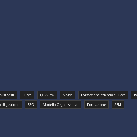
lisi costi
Lucca
QlikView
Massa
Formazione aziendale Lucca
R
o di gestione
SEO
Modello Organizzativo
Formazione
SEM