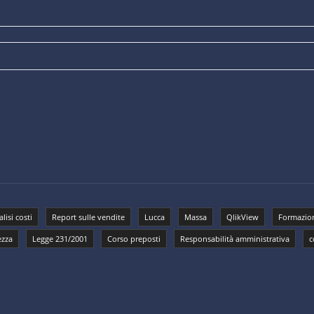
lisi costi
Report sulle vendite
Lucca
Massa
QlikView
Formazion
ezza
Legge 231/2001
Corso preposti
Responsabilità amministrativa
c