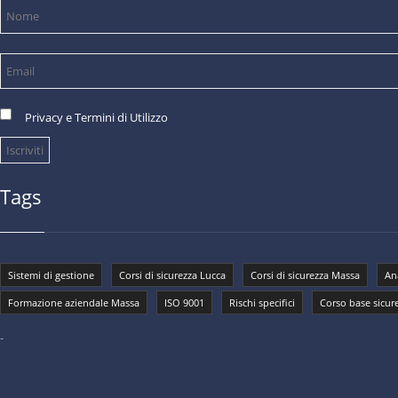
Privacy e Termini di Utilizzo
Tags
Sistemi di gestione
Corsi di sicurezza Lucca
Corsi di sicurezza Massa
Ana
Formazione aziendale Massa
ISO 9001
Rischi specifici
Corso base sicur
-