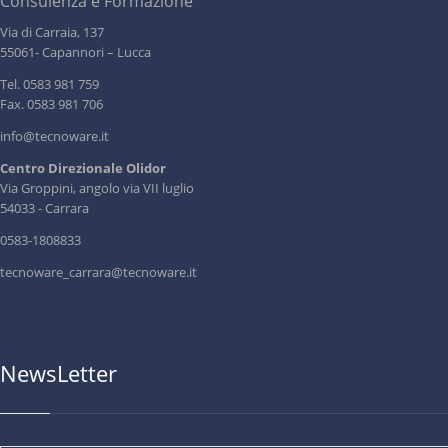
Consulenza e Formazione
Via di Carraia, 137
55061- Capannori – Lucca
Tel. 0583 981 759
Fax. 0583 981 706
info@tecnoware.it
Centro Direzionale Olidor
Via Groppini, angolo via VII luglio
54033 - Carrara
0583-1808833
tecnoware_carrara@tecnoware.it
NewsLetter